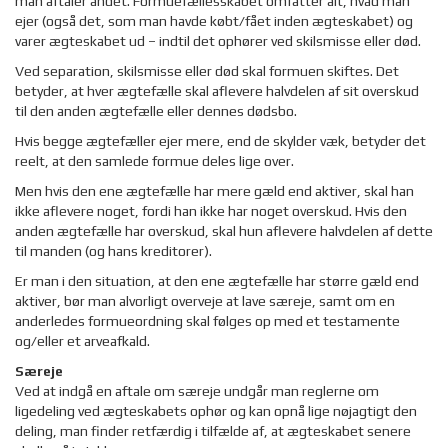
man aftaler andet. Formuefællesskabet omfatter alt, hvad man
ejer (også det, som man havde købt/fået inden ægteskabet) og
varer ægteskabet ud – indtil det ophører ved skilsmisse eller død.
Ved separation, skilsmisse eller død skal formuen skiftes. Det
betyder, at hver ægtefælle skal aflevere halvdelen af sit overskud
til den anden ægtefælle eller dennes dødsbo.
Hvis begge ægtefæller ejer mere, end de skylder væk, betyder det
reelt, at den samlede formue deles lige over.
Men hvis den ene ægtefælle har mere gæld end aktiver, skal han
ikke aflevere noget, fordi han ikke har noget overskud. Hvis den
anden ægtefælle har overskud, skal hun aflevere halvdelen af dette
til manden (og hans kreditorer).
Er man i den situation, at den ene ægtefælle har større gæld end
aktiver, bør man alvorligt overveje at lave særeje, samt om en
anderledes formueordning skal følges op med et testamente
og/eller et arveafkald.
Særeje
Ved at indgå en aftale om særeje undgår man reglerne om
ligedeling ved ægteskabets ophør og kan opnå lige nøjagtigt den
deling, man finder retfærdig i tilfælde af, at ægteskabet senere