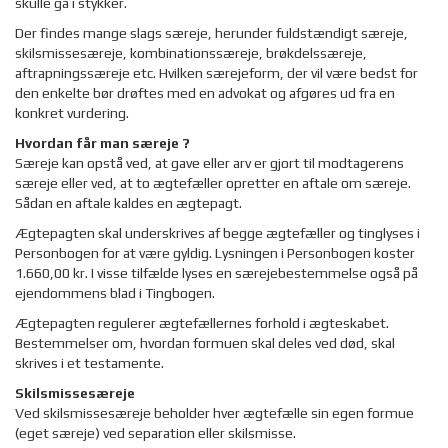
skulle gå i stykker.
Der findes mange slags særeje, herunder fuldstændigt særeje,
skilsmissesæreje, kombinationssæreje, brøkdelssæreje,
aftrapningssæreje etc. Hvilken særejeform, der vil være bedst for
den enkelte bør drøftes med en advokat og afgøres ud fra en
konkret vurdering.
Hvordan får man særeje ?
Særeje kan opstå ved, at gave eller arv er gjort til modtagerens
særeje eller ved, at to ægtefæller opretter en aftale om særeje.
Sådan en aftale kaldes en ægtepagt.
Ægtepagten skal underskrives af begge ægtefæller og tinglyses i
Personbogen for at være gyldig. Lysningen i Personbogen koster
1.660,00 kr. I visse tilfælde lyses en særejebestemmelse også på
ejendommens blad i Tingbogen.
Ægtepagten regulerer ægtefællernes forhold i ægteskabet.
Bestemmelser om, hvordan formuen skal deles ved død, skal
skrives i et testamente.
Skilsmissesæreje
Ved skilsmissesæreje beholder hver ægtefælle sin egen formue
(eget særeje) ved separation eller skilsmisse.