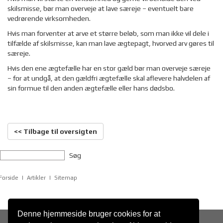
skilsmisse, bør man overveje at lave særeje – eventuelt bare
vedrørende virksomheden.
Hvis man forventer at arve et større beløb, som man ikke vil dele i
tilfælde af skilsmisse, kan man lave ægtepagt, hvorved arv gøres til
særeje.
Hvis den ene ægtefælle har en stor gæld bør man overveje særeje
– for at undgå, at den gældfri ægtefælle skal aflevere halvdelen af
sin formue til den anden ægtefælle eller hans dødsbo.
<< Tilbage til oversigten
Søg
Forside
Artikler
Sitemap
Denne hjemmeside bruger cookies for at