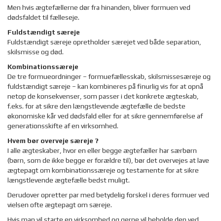
Men hvis ægtefællerne dør fra hinanden, bliver formuen ved
dødsfaldet til fælleseje.
Fuldstændigt særeje
Fuldstændigt særeje opretholder særejet ved både separation,
skilsmisse og død.
Kombinationssæreje
De tre formueordninger – formuefællesskab, skilsmissesæreje og
fuldstændigt særeje – kan kombineres på finurlig vis for at opnå
netop de konsekvenser, som passer i det konkrete ægteskab,
f.eks. for at sikre den længstlevende ægtefælle de bedste
økonomiske kår ved dødsfald eller for at sikre gennemførelse af
generationsskifte af en virksomhed.
Hvem bør overveje særeje ?
I alle ægteskaber, hvor en eller begge ægtefæller har særbørn
(børn, som de ikke begge er forældre til), bør det overvejes at lave
ægtepagt om kombinationssæreje og testamente for at sikre
længstlevende ægtefælle bedst muligt.
Derudover opretter par med betydelig forskel i deres formuer ved
vielsen ofte ægtepagt om særeje.
Hvis man vil starte en virksomhed og gerne vil beholde den ved