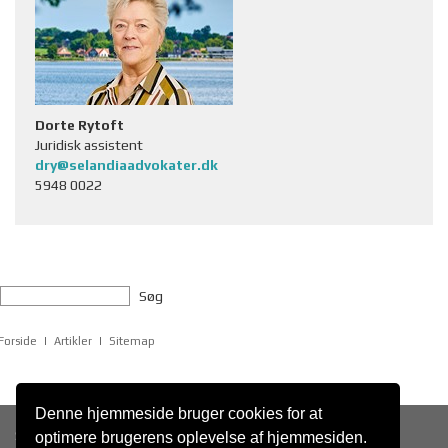
Dorte Rytoft
Juridisk assistent
dry@selandiaadvokater.dk
5948 0022
Søg
Forside
Artikler
Sitemap
Denne hjemmeside bruger cookies for at
Selandia Advokater P/S
optimere brugerens oplevelse af hjemmesiden.