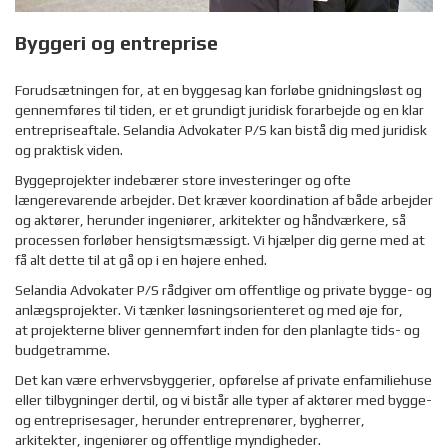
Byggeri og entreprise
Forudsætningen for, at en byggesag kan forløbe gnidningsløst og
gennemføres til tiden, er et grundigt juridisk forarbejde og en klar
entrepriseaftale. Selandia Advokater P/S kan bistå dig med juridisk
og praktisk viden.
Byggeprojekter indebærer store investeringer og ofte
længerevarende arbejder. Det kræver koordination af både arbejder
og aktører, herunder ingeniører, arkitekter og håndværkere, så
processen forløber hensigtsmæssigt. Vi hjælper dig gerne med at
få alt dette til at gå op i en højere enhed.
Selandia Advokater P/S rådgiver om offentlige og private bygge- og
anlægsprojekter. Vi tænker løsningsorienteret og med øje for,
at projekterne bliver gennemført inden for den planlagte tids- og
budgetramme.
Det kan være erhvervsbyggerier, opførelse af private enfamiliehuse
eller tilbygninger dertil, og vi bistår alle typer af aktører med bygge-
og entreprisesager, herunder entreprenører, bygherrer,
arkitekter, ingeniører og offentlige myndigheder.