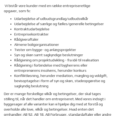
Vi bistår vore kunder med en række entrepriseretlige
opgaver, som fx:
Udarbejdelse af udbudsgrundlag/udbudsvilkår
Udarbejdelse af særlige og fælles/generelle betingelser
Kontraktudarbejdelse
Entreprisekontrakter
Rådgiveraftaler
Almene boligorganisationer
Tvister om bygge- og anlægsprojekter
Syn og skøn samt sagkyndige beslutninger
Rådgivning om projektudvikling - fra idé til realisation
Rådgivning i forbindelse med bygherrens eller
entreprenørens insolvens, herunder konkurs
Konfliktløsning, herunder mediation, mægling og voldgift,
bevisoptagelse i form af syn og skøn, stadeopgørelse og
sagkyndig beslutning
Der er mange forskellige vilkår og betingelser, der skal tages
stilling til, når det handler om entrepriseret. Med vores indsigt i
byggesager af alle varianter kan vi hjælpe dig med at forstå og
overholde alle love, vilkår og betingelser. Hvad enten det
omhandler: AB 92, AB 18, AB Forbruger, standardaftaler eller andre