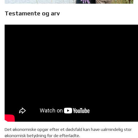
Testamente og arv
Det økonomiske opgør efter et dødsfald kan have ualmindelig stor
økonomisk betydning for de efterladte.