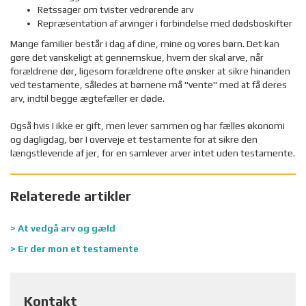
Retssager om tvister vedrørende arv
Repræsentation af arvinger i forbindelse med dødsboskifter
Mange familier består i dag af dine, mine og vores børn. Det kan
gøre det vanskeligt at gennemskue, hvem der skal arve, når
forældrene dør, ligesom forældrene ofte ønsker at sikre hinanden
ved testamente, således at børnene må "vente" med at få deres
arv, indtil begge ægtefæller er døde.
Også hvis I ikke er gift, men lever sammen og har fælles økonomi
og dagligdag, bør I overveje et testamente for at sikre den
længstlevende af jer, for en samlever arver intet uden testamente.
Relaterede artikler
> At vedgå arv og gæld
> Er der mon et testamente
Kontakt