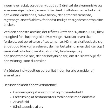
Ingen lever evigt, og det er vigtigt at få drøftet de økonomiske og
arvemæssige forhold, mens tid er. Ved drøftelse med advokat vil
det kunne klarlægges, hvilke behov, der er for testamente,
ægtepagt, arveafkald mv. for bedst muligt at tilgodese netop dine
ønsker.
Ved den seneste arvelov, der trådte i kraft den 1. januar 2008, fik vi
mulighed for i højere grad selv at vælge, hvordan arven skal
fordeles, ved oprettelse af testamente. Når man skal beslutte sig,
er det dog ikke kun arveloven, der har betydning, men det kan også
være skatteforhold, selskabsforhold, forsikrings- og
pensionsforhold mv., der har betydning for, om din sidste vilje får
den virkning, som du ønsker.
Vi rådgiver individuelt og personligt inden for alle områder af
arveretten.
Herunder blandt andet vedrørende:
Gennemgang af arveforhold og formueforhold
Fortolkning af testamenter i forbindelse med dødsfald
Arveafkald
Båndlæggelse af arv