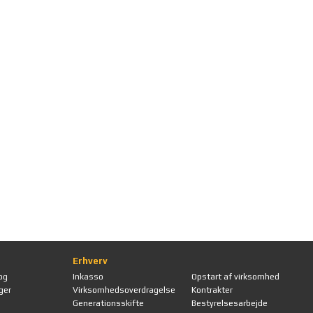
Erhverv
og
Inkasso
Opstart af virksomhed
ger
Virksomhedsoverdragelse
Kontrakter
Generationsskifte
Bestyrelsesarbejde