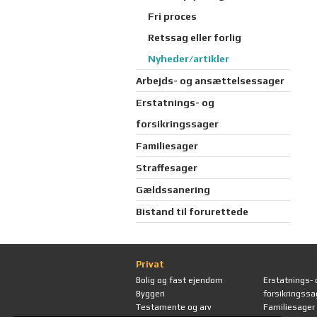
Fri proces
Retssag eller forlig
Nyheder/artikler
Arbejds- og ansættelsessager
Erstatnings- og
forsikringssager
Familiesager
Straffesager
Gældssanering
Bistand til forurettede
Privat
Bolig og fast ejendom
Erstatnings- 
Byggeri
forsikringssa
Testamente og arv
Familiesager