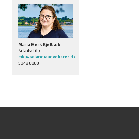
Maria Mørk Kjølbæk
Advokat (L)
mkj@selandiaadvokater.dk
5948 0000