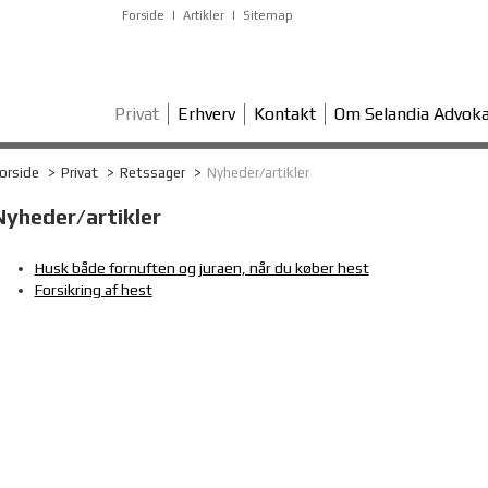
Forside
Artikler
Sitemap
Privat
Erhverv
Kontakt
Om Selandia Advoka
orside
Privat
Retssager
Nyheder/artikler
Nyheder/artikler
Husk både fornuften og juraen, når du køber hest
Forsikring af hest