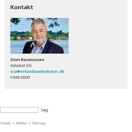
Kontakt
Sten Rasmussen
Advokat (H)
sra@selandiaadvokater.dk
5948 0000
Søg
Forside
Artikler
Sitemap