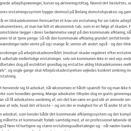
gnede arbejdsprøvninger, kurser og aktiveringstiltag, førend det besluttes, om
ores erstatningssystem bygger derimod på årelang domstolspraksis og gaml
år en tilskadekommen fremsætter et krav om erstatning for sin tabte arbejd
okumenteres, at man har lidt et økonomisk tab, som er en følge af skaden. F
omstolene lægger i deres bedømmelse vægt på den kommunale afklaring, når
vnen til at tjene penge. Så når den kommunale afklaring grundet omfattend
ovændringer lader vente på sig i mange år, venter alt andet også - og den ti
orsikringer på arbejdsskadeområdet (modsat skader reguleret efter erstatni
t udbetale midlertidige erstatninger, selv om kommunen ikke er ved vejs ende
dbetales dog på restriktivt grundlag og erstatter aldrig tilskadekomnes reel
elv”, og nogle gange skal Arbejdsskadestyrelsen vejledes konkret omkring mu
rstatning.
t henvende sig til advokat, når økonomien er hårdt spændt for og man ikke he
irke som hovedløs gerning. Mange advokater tilbyder dog en gratis gennemga
an så få advokatens vurdering af, om det kan være en god idé at anmode om bi
ave at vide, hvad det vil koste – og om der er mulighed for at få andre til at b
n advokat, som kender både det kommunale afklaringssystem og det komple
g målrette et kommunalt forløb samtidig med, at en professionel løbende di
gså fører til hurtigere og større erstatningsudbetalinger og - når nøden bank