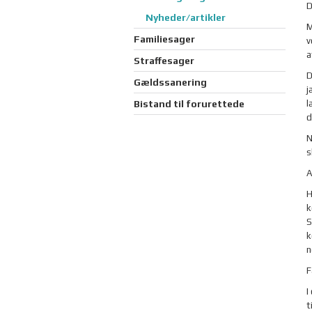
D
Nyheder/artikler
M
Familiesager
v
a
Straffesager
D
Gældssanering
j
Bistand til forurettede
l
d
N
s
A
H
k
S
k
n
F
I
t