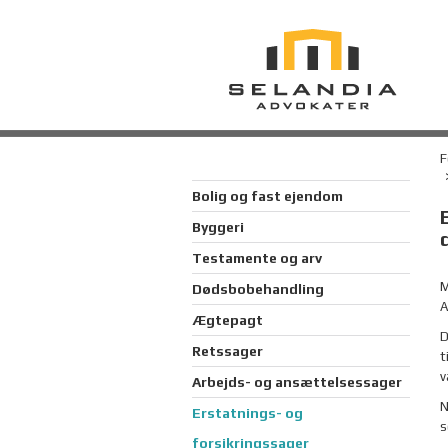
F
Bolig og fast ejendom
Byggeri
Testamente og arv
M
Dødsbobehandling
A
Ægtepagt
D
Retssager
t
v
Arbejds- og ansættelsessager
N
Erstatnings- og
s
forsikringssager