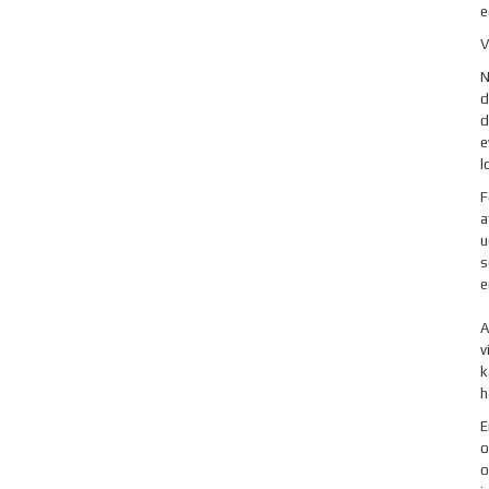
e
V
N
d
d
e
l
F
a
u
s
e
A
v
k
h
E
o
o