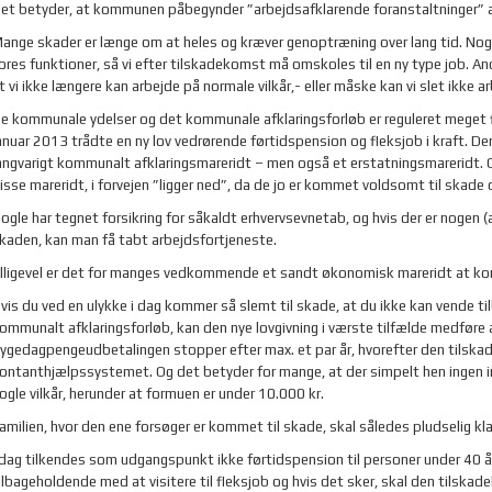
et betyder, at kommunen påbegynder ”arbejdsafklarende foranstaltninger” al
ange skader er længe om at heles og kræver genoptræning over lang tid. Nog
ores funktioner, så vi efter tilskadekomst må omskoles til en ny type job. A
t vi ikke længere kan arbejde på normale vilkår,- eller måske kan vi slet ikke 
e kommunale ydelser og det kommunale afklaringsforløb er reguleret meget fir
anuar 2013 trådte en ny lov vedrørende førtidspension og fleksjob i kraft. D
angvarigt kommunalt afklaringsmareridt – men også et erstatningsmareridt. O
isse mareridt, i forvejen ”ligger ned”, da de jo er kommet voldsomt til skade 
ogle har tegnet forsikring for såkaldt erhvervsevnetab, og hvis der er nogen (a
kaden, kan man få tabt arbejdsfortjeneste.
lligevel er det for manges vedkommende et sandt økonomisk mareridt at komm
vis du ved en ulykke i dag kommer så slemt til skade, at du ikke kan vende tilb
ommunalt afklaringsforløb, kan den nye lovgivning i værste tilfælde medføre 
ygedagpengeudbetalingen stopper efter max. et par år, hvorefter den tilska
ontanthjælpssystemet. Og det betyder for mange, at der simpelt hen ingen 
ogle vilkår, herunder at formuen er under 10.000 kr.
amilien, hvor den ene forsøger er kommet til skade, skal således pludselig kl
 dag tilkendes som udgangspunkt ikke førtidspension til personer under 40
ilbageholdende med at visitere til fleksjob og hvis det sker, skal den tilska