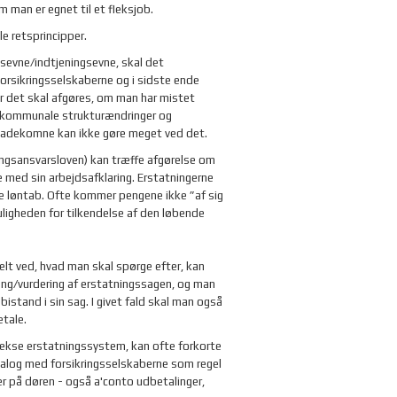
 man er egnet til et fleksjob.
e retsprincipper.
sevne/indtjeningsevne, skal det
orsikringsselskaberne og i sidste ende
 det skal afgøres, om man har mistet
e kommunale strukturændringer og
lskadekomne kan ikke gøre meget ved det.
ngsansvarsloven) kan træffe afgørelse om
 med sin arbejdsafklaring. Erstatningerne
le løntab. Ofte kommer pengene ikke ”af sig
ligheden for tilkendelse af den løbende
lt ved, hvad man skal spørge efter, kan
ng/vurdering af erstatningssagen, og man
stand i sin sag. I givet fald skal man også
etale.
kse erstatningssystem, kan ofte forkorte
alog med forsikringsselskaberne som regel
er på døren - også a'conto udbetalinger,