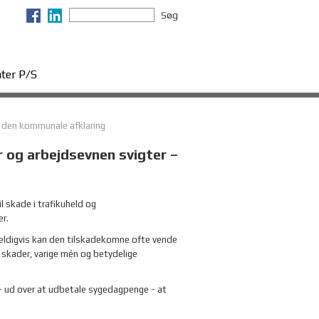
Søg
ter P/S
– den kommunale afklaring
 og arbejdsevnen svigter –
 skade i trafikuheld og
r.
Heldigvis kan den tilskadekomne ofte vende
e skader, varige mén og betydelige
 ud over at udbetale sygedagpenge - at