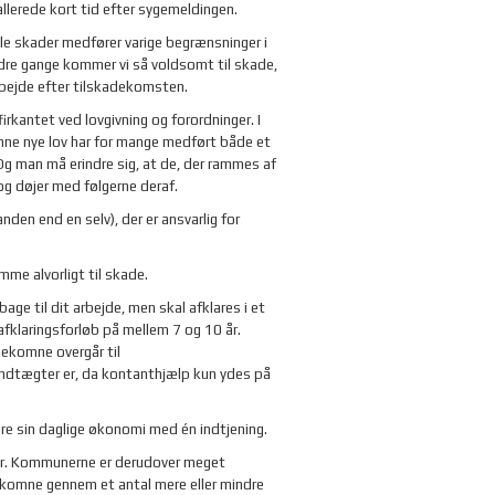
lerede kort tid efter sygemeldingen.
le skader medfører varige begrænsninger i
ndre gange kommer vi så voldsomt til skade,
arbejde efter tilskadekomsten.
kantet ved lovgivning og forordninger. I
enne nye lov har for mange medført både et
g man må erindre sig, at de, der rammes af
og døjer med følgerne deraf.
nden end en selv), der er ansvarlig for
e alvorligt til skade.
age til dit arbejde, men skal afklares i et
afklaringsforløb på mellem 7 og 10 år.
dekomne overgår til
indtægter er, da kontanthjælp kun ydes på
are sin daglige økonomi med én indtjening.
 år. Kommunerne er derudover meget
dekomne gennem et antal mere eller mindre