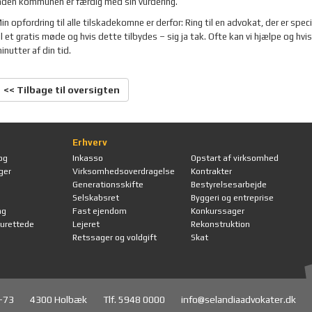
nden kommunen er færdig med sin vurdering.
in opfordring til alle tilskadekomne er derfor: Ring til en advokat, der er spe
il et gratis møde og hvis dette tilbydes – sig ja tak. Ofte kan vi hjælpe og hv
inutter af din tid.
<< Tilbage til oversigten
Erhverv
og
Inkasso
Opstart af virksomhed
ger
Virksomhedsoverdragelse
Kontrakter
Generationsskifte
Bestyrelsesarbejde
Selskabsret
Byggeri og entreprise
ng
Fast ejendom
Konkurssager
orurettede
Lejeret
Rekonstruktion
Retssager og voldgift
Skat
1-73
4300 Holbæk
Tlf. 5948 0000
info@selandiaadvokater.dk