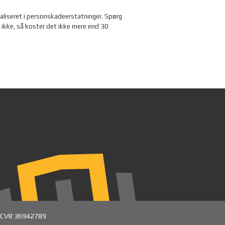
cialiseret i personskadeerstatninger. Spørg
is ikke, så koster det ikke mere end 30
CVR 36942789