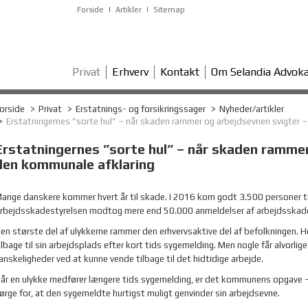
Forside
Artikler
Sitemap
Privat
Erhverv
Kontakt
Om Selandia Advoka
orside
Privat
Erstatnings- og forsikringssager
Nyheder/artikler
Erstatningernes ”sorte hul” – når skaden rammer og arbejdsevnen svigter 
Erstatningernes ”sorte hul” – når skaden rammer
den kommunale afklaring
ange danskere kommer hvert år til skade. I 2016 kom godt 3.500 personer til
rbejdsskadestyrelsen modtog mere end 50.000 anmeldelser af arbejdsskade
en største del af ulykkerne rammer den erhvervsaktive del af befolkningen. 
ilbage til sin arbejdsplads efter kort tids sygemelding. Men nogle får alvorlig
anskeligheder ved at kunne vende tilbage til det hidtidige arbejde.
år en ulykke medfører længere tids sygemelding, er det kommunens opgave –
ørge for, at den sygemeldte hurtigst muligt genvinder sin arbejdsevne.